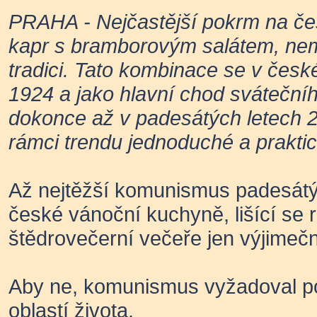
PRAHA - Nejčastější pokrm na če
kapr s bramborovým salátem, ne
tradici. Tato kombinace se v česk
1924 a jako hlavní chod sváteční
dokonce až v padesátých letech 20
rámci trendu jednoduché a prakt
Až nejtěžší komunismus padesátých
české vánoční kuchyně, lišící se 
štědrovečerní večeře jen výjimeč
Aby ne, komunismus vyžadoval p
oblastí života.