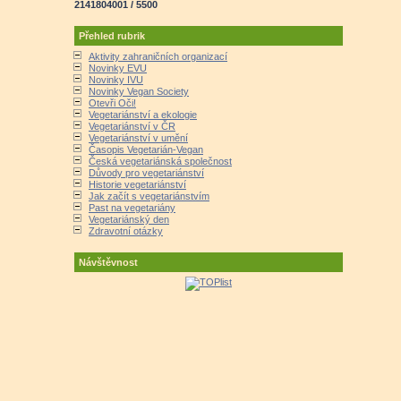
2141804001 / 5500
Přehled rubrik
Aktivity zahraničních organizací
Novinky EVU
Novinky IVU
Novinky Vegan Society
Otevři Oči!
Vegetariánství a ekologie
Vegetariánství v ČR
Vegetariánství v umění
Časopis Vegetarián-Vegan
Česká vegetariánská společnost
Důvody pro vegetariánství
Historie vegetariánství
Jak začít s vegetariánstvím
Past na vegetariány
Vegetariánský den
Zdravotní otázky
Návštěvnost