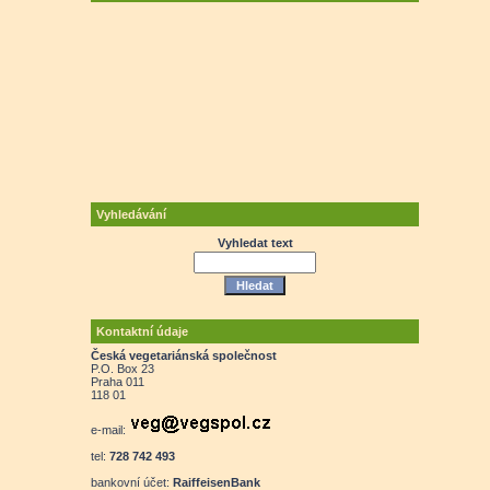
Vyhledávání
Vyhledat text
Kontaktní údaje
Česká vegetariánská společnost
P.O. Box 23
Praha 011
118 01
e-mail:
tel:
728 742 493
bankovní účet:
RaiffeisenBank