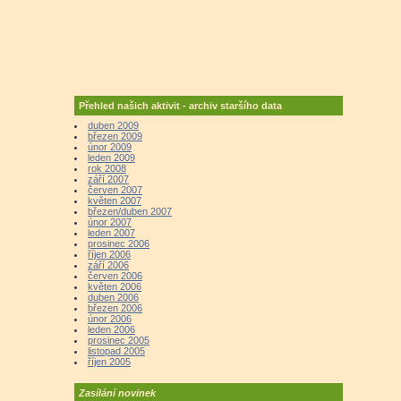
Přehled našich aktivit - archiv staršího data
duben 2009
březen 2009
únor 2009
leden 2009
rok 2008
září 2007
červen 2007
květen 2007
březen/duben 2007
únor 2007
leden 2007
prosinec 2006
říjen 2006
září 2006
červen 2006
květen 2006
duben 2006
březen 2006
únor 2006
leden 2006
prosinec 2005
listopad 2005
říjen 2005
Zasílání novinek