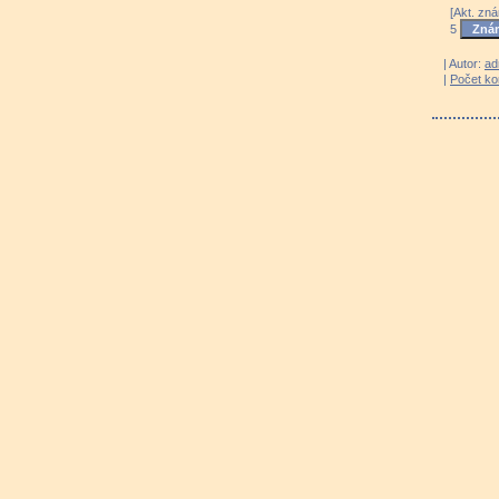
[Akt. zná
5
| Autor:
ad
|
Počet k