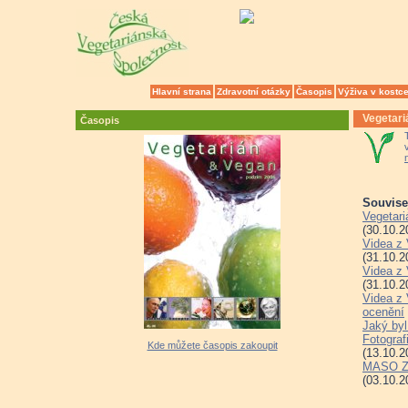
Hlavní strana
Zdravotní otázky
Časopis
Výživa v kostc
Vegetari
Časopis
Souvisej
Vegetari
(30.10.2
Videa z 
(31.10.2
Videa z 
(31.10.2
Videa z 
ocenění
Jaký byl
Fotograf
Kde můžete časopis zakoupit
(13.10.2
MASO ZE
(03.10.2