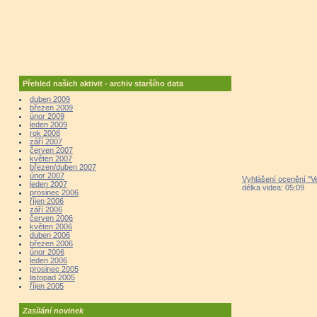
Přehled našich aktivit - archiv staršího data
duben 2009
březen 2009
únor 2009
leden 2009
rok 2008
září 2007
červen 2007
květen 2007
březen/duben 2007
únor 2007
Vyhlášení ocenění "V
leden 2007
délka videa: 05:09
prosinec 2006
říjen 2006
září 2006
červen 2006
květen 2006
duben 2006
březen 2006
únor 2006
leden 2006
prosinec 2005
listopad 2005
říjen 2005
Zasílání novinek