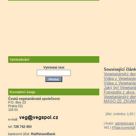
Vyhledávání
Vyhledat text
Související článk
Vegetariánský den
Videa z Vegetariá
Videa z Vegetariá
Jaký byl Vegetari
Fotografie z akce
Kontaktní údaje
Vegetariánský den
Česká vegetariánská společnost
MASO ZE ZKUMAVK
P.O. Box 23
Praha 011
118 01
[Akt. známka: 1,00 /
e-mail:
| Autor:
administrator
|
tel:
728 742 493
481 |
Přidat komentář
bankovní účet:
RaiffeisenBank