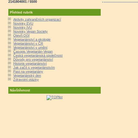
2141804001 / 5500
Přehled rubrik
Aktivity zahraničních organizací
Novinky EVU
Novinky IVU
Novinky Vegan Society
Otevři Oči!
Vegetariánství a ekologie
Vegetariánství v ČR
Vegetariánství v umění
Časopis Vegetarián-Vegan
Česká vegetariánská společnost
Důvody pro vegetariánství
Historie vegetariánství
Jak začít s vegetariánstvím
Past na vegetariány
Vegetariánský den
Zdravotní otázky
Návštěvnost