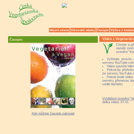
Hlavní strana
Zdravotní otázky
Časopis
Výživa v kostce
Videa z Vegetariá
Časopis
Chcete si p
neměli mož
ocenění "kni
Vyčkejte, prosím,
serveru YouTube.co
Video spusťte klikn
Pokud by přehrává
ze serveru YouTube.
Pokud bude video p
serveru přenesou dal
vedle tlačítek).
Vyhlášení ocenění "V
délka videa: 07:41
Kde můžete časopis zakoupit