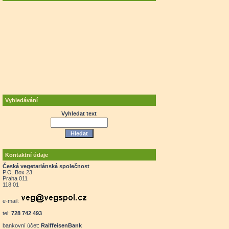
Vyhledávání
Vyhledat text
Kontaktní údaje
Česká vegetariánská společnost
P.O. Box 23
Praha 011
118 01
e-mail:
tel:
728 742 493
bankovní účet:
RaiffeisenBank