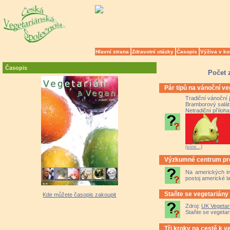
Hlavní strana
Zdravotní otázky
Časopis
Výživa v ko
Časopis
Počet 
Pár tipů na vánoční ve
Tradiční vánoční 
Bramborový salát
Netradiční příloh
(více...)
Výzkumné centrum pro
Na amerických in
postoj americké la
Staňte se vegetariány
Kde můžete časopis zakoupit
Zdroj:
UK Vegetar
Staňte se vegetar
Tři kroky na cestě k v