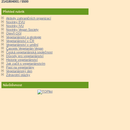
2141804001 / 5500
Přehled rubrik
Aktivity zahraničních organizací
Novinky EVU
Novinky IVU
Novinky Vegan Society
Otevři Oči!
Vegetariánství a ekologie
Vegetariánství v ČR
Vegetariánství v umění
Časopis Vegetarián-Vegan
Česká vegetariánská společnost
Důvody pro vegetariánství
Historie vegetariánství
Jak začít s vegetariánstvím
Past na vegetariány
Vegetariánský den
Zdravotní otázky
Návštěvnost