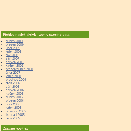
Přehled našich aktivit - archiv staršího data
duben 2009
březen 2009
únor 2009
leden 2009
rok 2008
září 2007
červen 2007
květen 2007
březen/duben 2007
únor 2007
leden 2007
prosinec 2006
říjen 2006
září 2006
červen 2006
květen 2006
duben 2006
březen 2006
únor 2006
leden 2006
prosinec 2005
listopad 2005
říjen 2005
Zasílání novinek