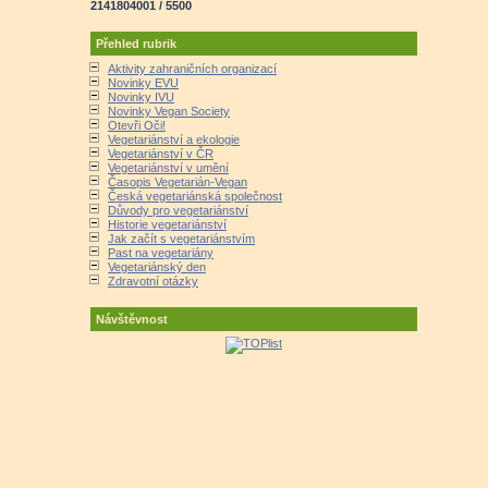
2141804001 / 5500
Přehled rubrik
Aktivity zahraničních organizací
Novinky EVU
Novinky IVU
Novinky Vegan Society
Otevři Oči!
Vegetariánství a ekologie
Vegetariánství v ČR
Vegetariánství v umění
Časopis Vegetarián-Vegan
Česká vegetariánská společnost
Důvody pro vegetariánství
Historie vegetariánství
Jak začít s vegetariánstvím
Past na vegetariány
Vegetariánský den
Zdravotní otázky
Návštěvnost