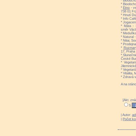
* Bioobch
* Bioobch
*
Etno
- v
738 01 Fr
* Hnutí D
* Info Caf
* Jogacen
* Máta - 
směr Václ
* Meduňka
* Natural
* Nitai, S
* Prodejna
*
Rozmar
17, Praha 
* Slunečni
České Bud
* Vegetar
Jilemnick
* Vegetar
* Vitalita
* Zdravá v
A na stán
[Akt. zn
5
| Autor:
ad
|
Počet k