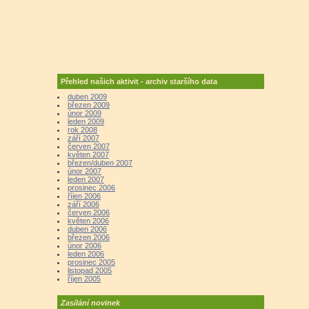
Přehled našich aktivit - archiv staršího data
duben 2009
březen 2009
únor 2009
leden 2009
rok 2008
září 2007
červen 2007
květen 2007
březen/duben 2007
únor 2007
leden 2007
prosinec 2006
říjen 2006
září 2006
červen 2006
květen 2006
duben 2006
březen 2006
únor 2006
leden 2006
prosinec 2005
listopad 2005
říjen 2005
Zasílání novinek