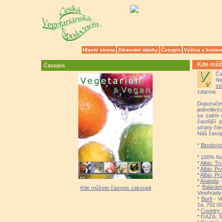
Hlavní strana
Zdravotní otázky
Časopis
Výživa v kostc
Kde může
Časopis
Č
Ne
st
zdarma.
Doporuč
jednotliv
se zatím 
častější 
strany čte
Náš časop
*
Bioobch
* 100% Na
*
Albio, Tr
*
Albio, P
*
Albio, Pr
*
Ananda
-
*
Balará
Kde můžete časopis zakoupit
Vinohrady
*
Burfi
- V
1a, 702 0
*
Country 
* OAZA, S