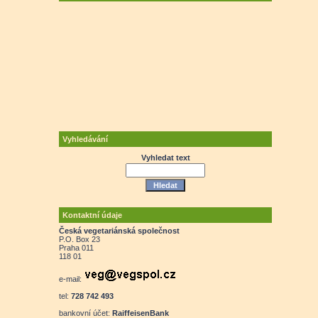
Vyhledávání
Vyhledat text
Kontaktní údaje
Česká vegetariánská společnost
P.O. Box 23
Praha 011
118 01
e-mail:
tel:
728 742 493
bankovní účet:
RaiffeisenBank