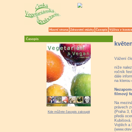
Hlavní strana
Zdravotní otázky
Časopis
Výživa v kostc
Časopis
květe
Vážení čle
níže nale
ročník fes
dále info
na kterou
Nezapomeň
filmový fe
Na meziná
právech zv
(Praha 3, 
Kde můžete časopis zakoupit
předá ocen
Kubišová. 
Vojtěch a 
(www.otevr