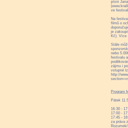
písni Jan
(www.krali
ve festiva
Na festiva
filmů o oc
doporučuje
je zakoupi
Kč). Více 
Stále může
sponzorsk
nebo 5.00
festivalu 
poděkování
zájmu i p
vstupné lz
http://www
section=v
Program fe
Pátek 11.
16:30 - 17
17:00 - 17
17:45 - 18
za práva z
Rozumek/J