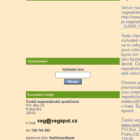
Server nov
vegetarián
http://www
je-vegetar
_114530_f
Tento člán
rozhodně s
na to vel
první měs
byste tím
jako byste
Vyhledávání
denně. Čl
nepodlože
Vyhledat text
web všech
Chceme pr
provozova
jsou znepo
Kontaktní údaje
nepodlože
redakce@n
Česká vegetariánská společnost
P.O. Box 23
v kopii. B
Praha 011
opravě.
118 01
Česká veg
e-mail:
www.vegsp
P.O.Box. 
tel:
728 742 493
Praha 011
bankovní účet:
RaiffeisenBank
118 00