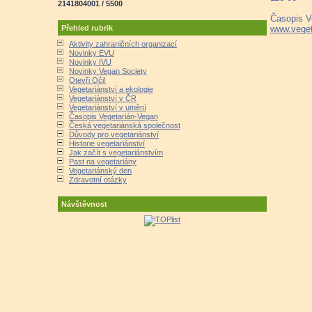
2141804001 / 5500
Časopis V
Přehled rubrik
www.veget
Aktivity zahraničních organizací
Novinky EVU
Novinky IVU
Novinky Vegan Society
Otevři Oči!
Vegetariánství a ekologie
Vegetariánství v ČR
Vegetariánství v umění
Časopis Vegetarián-Vegan
Česká vegetariánská společnost
Důvody pro vegetariánství
Historie vegetariánství
Jak začít s vegetariánstvím
Past na vegetariány
Vegetariánský den
Zdravotní otázky
Návštěvnost