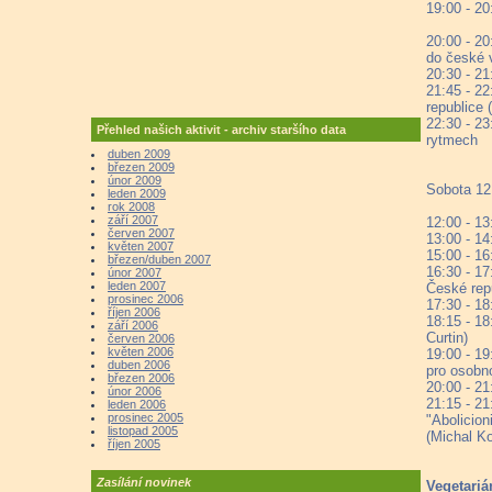
19:00 - 20
20:00 - 2
do české 
20:30 - 21
21:45 - 2
republice 
22:30 - 2
Přehled našich aktivit - archiv staršího data
rytmech
duben 2009
březen 2009
únor 2009
Sobota 12
leden 2009
rok 2008
září 2007
12:00 - 13
červen 2007
13:00 - 14
květen 2007
15:00 - 1
březen/duben 2007
16:30 - 1
únor 2007
leden 2007
České rep
prosinec 2006
17:30 - 18:
říjen 2006
18:15 - 18
září 2006
Curtin)
červen 2006
květen 2006
19:00 - 19
duben 2006
pro osobn
březen 2006
20:00 - 2
únor 2006
21:15 - 2
leden 2006
prosinec 2005
"Abolicion
listopad 2005
(Michal Ko
říjen 2005
Zasílání novinek
Vegetariá