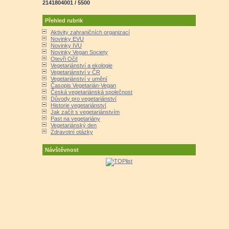
2141804001 / 5500
Přehled rubrik
Aktivity zahraničních organizací
Novinky EVU
Novinky IVU
Novinky Vegan Society
Otevři Oči!
Vegetariánství a ekologie
Vegetariánství v ČR
Vegetariánství v umění
Časopis Vegetarián-Vegan
Česká vegetariánská společnost
Důvody pro vegetariánství
Historie vegetariánství
Jak začít s vegetariánstvím
Past na vegetariány
Vegetariánský den
Zdravotní otázky
Návštěvnost