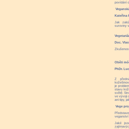
povídání o
Veganská
Kateřina
Jak založ
suroviny v
Vegetariá
Doc. Vlas
Zkušenost
Oběti mód
PhDr. Luc
Z předn
kožešinov
je proble
stavu kož
světě. St
ve vývoji
ani tipy, j
Vege pro
Představe
veganství
Jaké jso
zajímavých