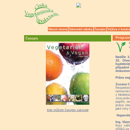
Hlavní strana
Zdravotní otázky
Časopis
Výživa v kostc
Program
Časopis
Neděle 3.
10. Ote
hudebním
případné
dokument
Práva veg
Zuzana Ca
Respektov
nemocnici
z hlediska
Jsou práv
papíře, ne
práva vla
jaké míry
Kde můžete časopis zakoupit
Veganské
Ing. Vlas
Kurz vaře
oříšků za 