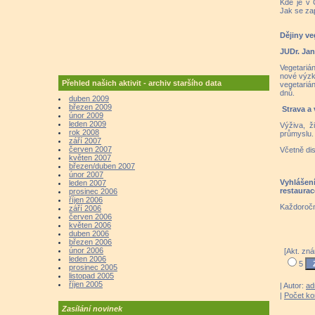
Kde je v 
Jak se zap
Dějiny ve
JUDr. Jan
Vegetarián
nové výzku
Přehled našich aktivit - archiv staršího data
vegetari
dnů.
duben 2009
březen 2009
Strava a 
únor 2009
leden 2009
Výživa, ž
rok 2008
průmyslu.
září 2007
červen 2007
Včetně di
květen 2007
březen/duben 2007
únor 2007
Vyhláše
leden 2007
restaurac
prosinec 2006
říjen 2006
Každoročn
září 2006
červen 2006
květen 2006
duben 2006
březen 2006
únor 2006
[Akt. zná
leden 2006
5
prosinec 2005
listopad 2005
říjen 2005
| Autor:
ad
|
Počet k
Zasílání novinek