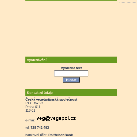
Vyhledávání
Vyhledat text
Kontaktní údaje
Česká vegetariánská společnost
P.O. Box 23
Praha 011
118 01
e-mail:
tel:
728 742 493
bankovní účet:
RaiffeisenBank