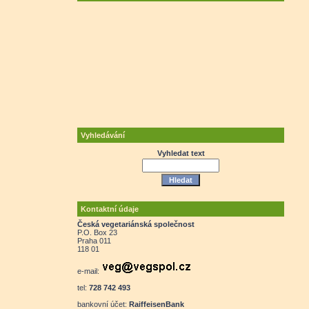
Vyhledávání
Vyhledat text
Kontaktní údaje
Česká vegetariánská společnost
P.O. Box 23
Praha 011
118 01
e-mail:
tel:
728 742 493
bankovní účet:
RaiffeisenBank