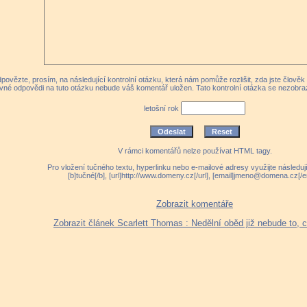
povězte, prosím, na následující kontrolní otázku, která nám pomůže rozlišit, zda jste člově
vné odpovědi na tuto otázku nebude váš komentář uložen. Tato kontrolní otázka se nezobra
letošní rok
V rámci komentářů nelze používat HTML tagy.
Pro vložení tučného textu, hyperlinku nebo e-mailové adresy využijte následuj
[b]tučné[/b], [url]http://www.domeny.cz[/url], [email]jmeno@domena.cz[/e
Zobrazit komentáře
Zobrazit článek Scarlett Thomas : Nedělní oběd již nebude to, 