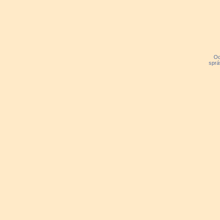
Od
sprá