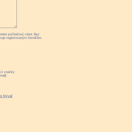
k nebo počítačový robot. Bez
zuje registrovaným čtenářům.
ící značky:
mail]
co býval