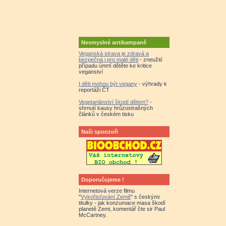
Nesmyslné antikampaně
Veganská strava je zdravá a
bezpečná i pro malé děti
- zneužití
případu úmrtí dětěte ke kritice
veganství
I děti mohou být vegany
- výhrady k
reportáži ČT
Vegetariánství škodí dětem?
-
shrnutí kausy hrůzostrašných
článků v českém tisku
Naši sponzoři
Doporučujeme !
Internetová verze filmu
"
Vykořisťování Země
" s českými
titulky - jak konzumace masa škodí
planetě Zemi, komentář čte sir Paul
McCartney.