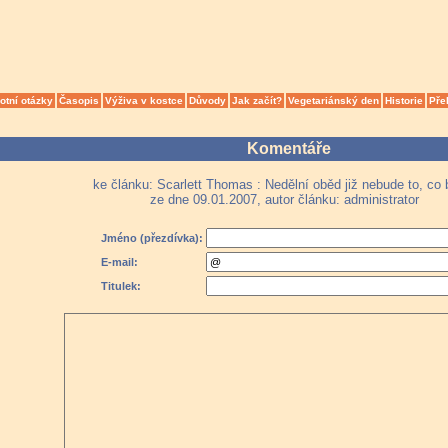
otní otázky
Časopis
Výživa v kostce
Důvody
Jak začít?
Vegetariánský den
Historie
Pře
Komentáře
ke článku: Scarlett Thomas : Nedělní oběd již nebude to, co 
ze dne 09.01.2007, autor článku: administrator
Jméno (přezdívka):
E-mail:
Titulek: