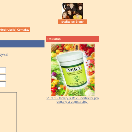
Staňte se členy
hled rubrik
Kontakty
Reklama
býval
VEG 1 - tablety s B12 - perfektní pro
vegany a vegetariány!