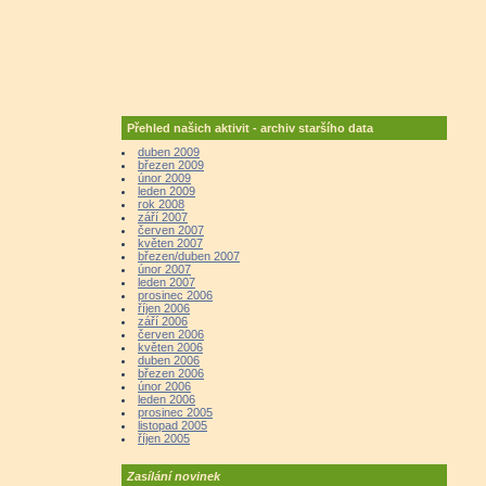
Přehled našich aktivit - archiv staršího data
duben 2009
březen 2009
únor 2009
leden 2009
rok 2008
září 2007
červen 2007
květen 2007
březen/duben 2007
únor 2007
leden 2007
prosinec 2006
říjen 2006
září 2006
červen 2006
květen 2006
duben 2006
březen 2006
únor 2006
leden 2006
prosinec 2005
listopad 2005
říjen 2005
Zasílání novinek