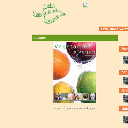
Hlavní strana
Zdrav
Časopis
Ván
Sto
O V
Kde můžete časopis zakoupit
Jak