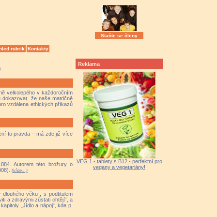
Staňte se členy
hled rubrik
Kontakty
Reklama
)
avně velkolepého v každoročním
mu dokazovat, že naše matričně
bro vzdálena ethických příkazů
ení to pravda – má zde již více
VEG 1 - tablety s B12 - perfektní pro
884. Autorem této brožury o
vegany a vegetariány!
908).
(více...)
 dlouhého věku“, s podtitulem
i a zdravými zůstati chtějí“, a
apitoly „Jídlo a nápoj“, kde p.