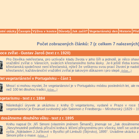
otní otázky
Časopis
Výživa v kostce
Důvody
Jak začít?
Vegetariánský den
Historie
Pře
Počet zobrazených článků: 7 (z celkem 7 nalezených
oce zvířat - Gustav Jaroš (text z r. 1920)
Pro člověka nekřesťana, pro uctívače kladu života v jeho šíři a jednotě, je něco oh
vraždění zvířat o Vánocích, svátcích křesťanského boha lásky. Je-li ještě třeba ko
křesťanská společnost není křesťanská, nýbrž že veškerou svou praxí životní je nado
křesťanství, každovánoční vraždění zvířat je takovým důkazem i pro slepé.
(více...)
 let vegetariánství v Portugalsku – část 1
Mnozí si mohou myslet, že vegetariánství je v Portugalsku módou posledních let, ale n
než 100 let dlouhou tradici.
(více...)
egetarismu - text z r. 1884
Následující úryvek je ukázkou z knihy O vegetarismu, vydané v Praze v roce 1
vegetariánství je Emanuel svobodný pán Salomon z Friedbergu – Mírohorský (1829 – 1
 dosáhneme dlouhého věku - text z r. 1895
Knihu napsal Dr. Jiří Simoni (vlastním jménem Šimanič), jmenuje se „Jak dosáhneme
„Nevyhnutelně potřebná příruční kniha k léčení přirozenému pro všecky, kteří se uzdravit
vyšla „Nákladem J.Juříkové v Bystřici při Limbuši (Štýrsko), 1895“. Uvádíme ukázku z k
Simoni píše o mase.
(více...)