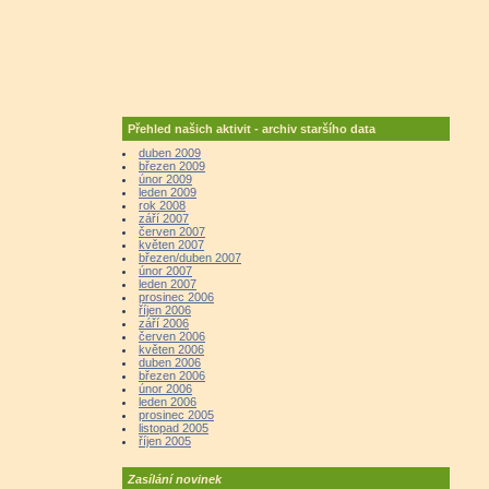
Přehled našich aktivit - archiv staršího data
duben 2009
březen 2009
únor 2009
leden 2009
rok 2008
září 2007
červen 2007
květen 2007
březen/duben 2007
únor 2007
leden 2007
prosinec 2006
říjen 2006
září 2006
červen 2006
květen 2006
duben 2006
březen 2006
únor 2006
leden 2006
prosinec 2005
listopad 2005
říjen 2005
Zasílání novinek