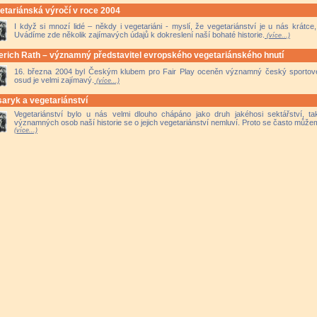
etariánská výročí v roce 2004
I když si mnozí lidé – někdy i vegetariáni - myslí, že vegetariánství je u nás krátce
Uvádíme zde několik zajímavých údajů k dokreslení naší bohaté historie.
(více...)
rich Rath – významný představitel evropského vegetariánského hnutí
16. března 2004 byl Českým klubem pro Fair Play oceněn významný český sportove
osud je velmi zajímavý.
(více...)
aryk a vegetariánství
Vegetariánství bylo u nás velmi dlouho chápáno jako druh jakéhosi sektářství, 
významných osob naší historie se o jejich vegetariánství nemluví. Proto se často můž
(více...)