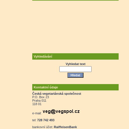
Vyhledávání
Vyhledat text
Kontaktní údaje
Česká vegetariánská společnost
P.O. Box 23
Praha 011
118 01
e-mail:
tel:
728 742 493
bankovní účet:
RaiffeisenBank