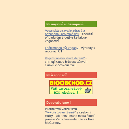
Nesmyslné antikampaně
Veganská strava je zdravá a
bezpečná i pro malé děti
- zneužití
případu úmrtí dětěte ke kritice
veganství
I děti mohou být vegany
- výhrady k
reportáži ČT
Vegetariánství škodí dětem?
-
shrnutí kausy hrůzostrašných
článků v českém tisku
Naši sponzoři
Doporučujeme !
Internetová verze filmu
"
Vykořisťování Země
" s českými
titulky - jak konzumace masa škodí
planetě Zemi, komentář čte sir Paul
McCartney.