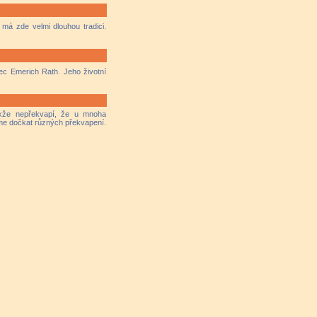
, má zde velmi dlouhou tradici.
c Emerich Rath. Jeho životní
takže nepřekvapí, že u mnoha
eme dočkat různých překvapení.