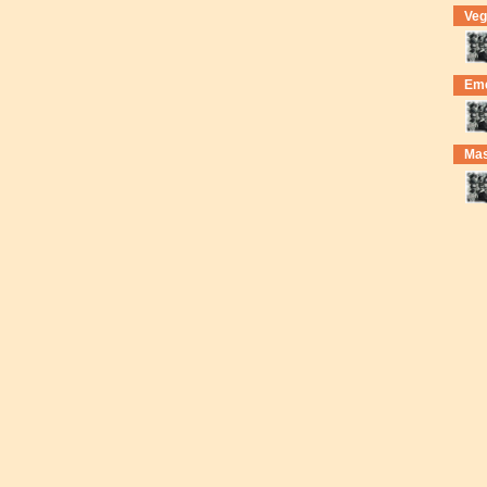
Veg
Eme
Mas