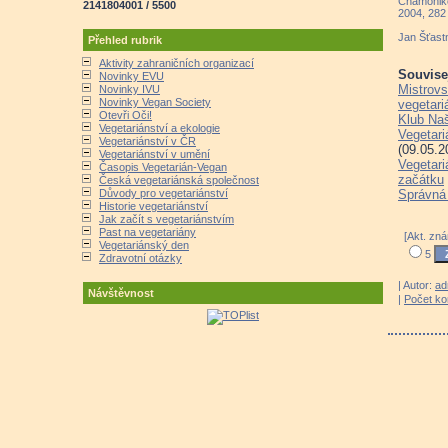
Chamoniko
2141804001 / 5500
2004, 282 
Jan Šťast
Přehled rubrik
Aktivity zahraničních organizací
Souvisej
Novinky EVU
Mistrovs
Novinky IVU
Novinky Vegan Society
vegetari
Otevři Oči!
Klub Naš
Vegetariánství a ekologie
Vegetari
Vegetariánství v ČR
(09.05.2
Vegetariánství v umění
Vegetari
Časopis Vegetarián-Vegan
začátku
Česká vegetariánská společnost
Správná 
Důvody pro vegetariánství
Historie vegetariánství
Jak začít s vegetariánstvím
Past na vegetariány
[Akt. zná
Vegetariánský den
5
Zdravotní otázky
| Autor:
ad
Návštěvnost
|
Počet k