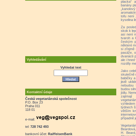
placka“ a
banány pl
„kanolový
aromatick
tofu není
kyselina li
Za posled
skok k lep
asi není 
tvaroh a 
českým p
některé mé
si zřejmě
pasáže, o
dvanácti 
Vyhledávání
ale i hned
rozdíly me
Vyhledat text
Jako cele
skutečně 
babičky a
jistě ukl
nebudou t
budou siln
Kontaktní údaje
jídlu. Nem
zajímají
Česká vegetariánská společnost
vegetarián
P.O. Box 23
vzhledem
Praha 011
týdnech š
118 01
větším kn
internet
případně j
e-mail:
Vegetari
tel:
728 742 493
Beardová,
H. Beard
bankovní účet:
RaiffeisenBank