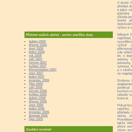
V druhé čá
přehled d
a jejich z
popsány 
(škoda je
české př
domnívám 
výživu a v
Některé č
Přehled našich aktivit - archiv staršího data
například,
duben 2009
vysvětlova
březen 2009
výživě 
únor 2009
přikrmová
leden 2009
zde užiteč
rok 2008
let, s do
září 2007
autorky t
červen 2007
potraviny
květen 2007
vyhnout. K
březen/duben 2007
a v závěru
únor 2007
se vegetar
leden 2007
prosinec 2006
Drobnou 
říjen 2006
angloamer
září 2006
poněkud 
červen 2006
kuchyni zv
květen 2006
nebude va
duben 2006
knize je.
březen 2006
únor 2006
Pokud byc
leden 2006
rejstříku
prosinec 2005
překladu, 
listopad 2005
občas oš
říjen 2005
Pravděpod
takže ně
přece není
Zasílání novinek
název pro 