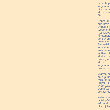
zemích p
vegetariá
Obě autor
stravován
dětí.
Doposud b
zde brož
výživu a v
„Vegetar
Rostisla
těhotenstv
ve svých
obsáhlou s
Stanovisk
asociace
stanovisk
výživu, ob
kladně, c
potěší, že
stravě 
vegetariá
pro výživu
Vraťme se
se o skut
rodičům m
teprve d
vyčerpáv
Domnívám 
potravinov
Kniha v ú
uvádí pře
též studií
ukazují i