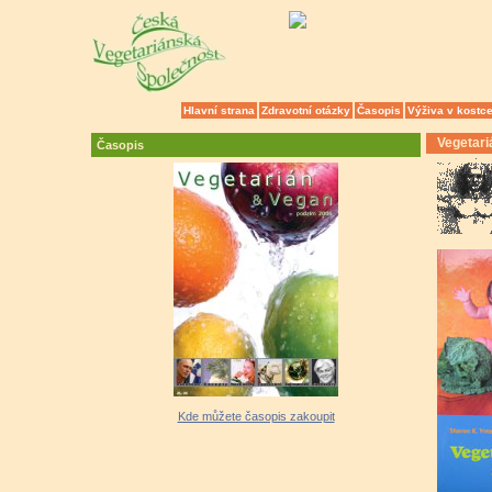
Hlavní strana
Zdravotní otázky
Časopis
Výživa v kostc
Vegetariá
Časopis
Kde můžete časopis zakoupit