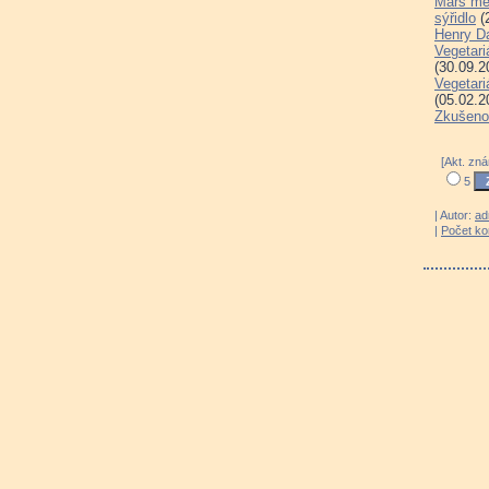
Mars měn
sýřidlo
(
Henry Da
Vegetari
(30.09.2
Vegetari
(05.02.2
Zkušenos
[Akt. zn
5
| Autor:
ad
|
Počet k