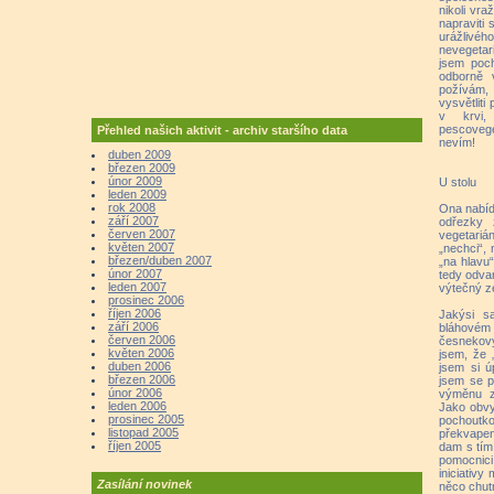
nikoli vra
napraviti
urážlivé
nevegetari
jsem poch
odborně 
požívám,
vysvětliti
v krvi,
pescovege
Přehled našich aktivit - archiv staršího data
nevím!
duben 2009
březen 2009
únor 2009
U stolu
leden 2009
rok 2008
Ona nabíd
září 2007
odřezky 
červen 2007
vegetariá
květen 2007
„nechci“,
březen/duben 2007
„na hlavu
únor 2007
tedy odva
leden 2007
výtečný ze
prosinec 2006
říjen 2006
Jakýsi s
září 2006
bláhovém
červen 2006
česnekový 
květen 2006
jsem, že 
duben 2006
jsem si ú
březen 2006
jsem se p
únor 2006
výměnu z
leden 2006
Jako obvy
prosinec 2005
pochoutk
listopad 2005
překvapen
říjen 2005
dam s tím
pomocnici
iniciativy
Zasílání novinek
něco chutn