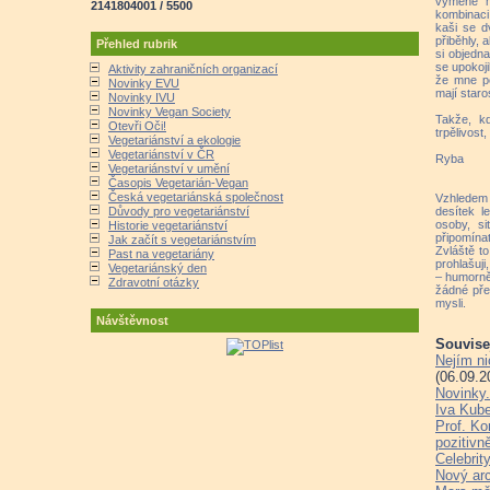
výměně m
2141804001 / 5500
kombinaci
kaši se d
přiběhly, 
Přehled rubrik
si objedn
se upokoj
Aktivity zahraničních organizací
že mne po
Novinky EVU
mají staro
Novinky IVU
Novinky Vegan Society
Takže, k
Otevři Oči!
trpělivost
Vegetariánství a ekologie
Vegetariánství v ČR
Ryba
Vegetariánství v umění
Časopis Vegetarián-Vegan
Česká vegetariánská společnost
Vzhlede
desítek l
Důvody pro vegetariánství
osoby, s
Historie vegetariánství
připomínat
Jak začít s vegetariánstvím
Zvláště t
Past na vegetariány
prohlašuji
Vegetariánský den
– humorně
Zdravotní otázky
žádné pře
mysli.
Návštěvnost
Souvisej
Nejím ni
(06.09.2
Novinky.
Iva Kube
Prof. Ko
pozitivn
Celebrit
Nový arc