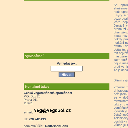
Se spolu
zkušenost
neústupnos
i sýry a
pozorova
ještě nep
čerstvě v
probouzí 
okamžiku.
zcela nez
někdy pož
nutkání na
čtvrtou d
dotázán, 
ten největ
Vyhledávání
masožravé
jsem toti
nejíte ma
Vyhledat text
proč vy j
že je deb
Bitím i za
Kontaktní údaje
Zdvořilé t
si kapust
Česká vegetariánská společnost
než jsem d
P.O. Box 23
se – doš
Praha 011
mrtvolkami
118 01
takže vyr
vyměňuje
výsledky!
e-mail:
Ještě lep
zelenino
tel:
728 742 493
buchtičky
vůbec je 
bankovní účet:
RaiffeisenBank