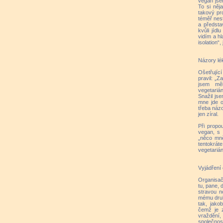
vegan jse
To si něj
takový pr
téměř nest
a předsta
kvůli jíd
vidím a h
isolation“,
Názory lé
Ošetřujíc
pravil: „Z
jsem měl
vegetariá
Snažil jse
mne jde o 
třeba náz
jen zíral.
Při propo
vegan, s 
„něco mně 
tentokrát
vegetarián
Vyjádření
Organisač
tu, pane, 
stravou n
mému druh
tak, jako
čemž je z
vraždění,
společnost