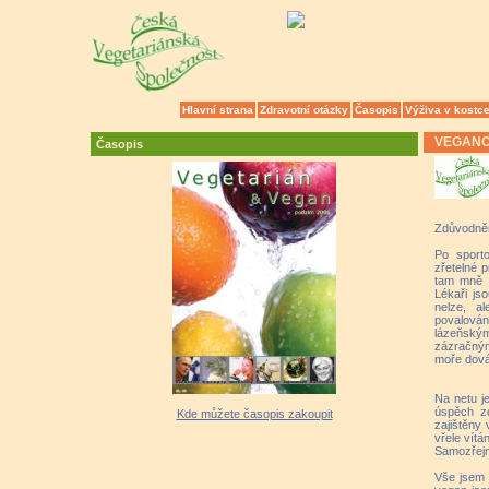
Hlavní strana
Zdravotní otázky
Časopis
Výživa v kostc
VEGANOV
Časopis
Zdůvodně
Po sport
zřetelné 
tam mně p
Lékaři jso
nelze, al
povalová
lázeňským
zázračným
moře dová
Na netu j
úspěch z
Kde můžete časopis zakoupit
zajištěny
vřele vítáni
Samozřejmě
Vše jsem n