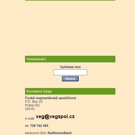
Vyhledávání
Vyhledat text
Kontaktní údaje
Česká vegetariánská společnost
P.O. Box 23
Praha 011
118 01
e-mail:
tel:
728 742 493
bankovní účet:
RaiffeisenBank