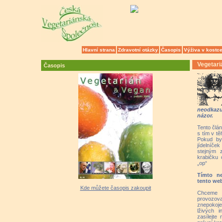
Hlavní strana
Zdravotní otázky
Časopis
Výživa v kostc
Vegetari
Časopis
neodkazu
názor.
Tento člá
s tím v tě
Pokud by
jídelníče
stejným z
krabičku 
„op“
Tímto n
tento web
Kde můžete časopis zakoupit
Chceme p
provozov
znepokoje
lživých 
zasílejte