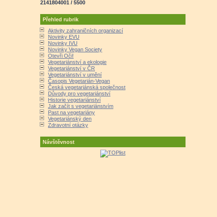
2141804001 / 5500
Přehled rubrik
Aktivity zahraničních organizací
Novinky EVU
Novinky IVU
Novinky Vegan Society
Otevři Oči!
Vegetariánství a ekologie
Vegetariánství v ČR
Vegetariánství v umění
Časopis Vegetarián-Vegan
Česká vegetariánská společnost
Důvody pro vegetariánství
Historie vegetariánství
Jak začít s vegetariánstvím
Past na vegetariány
Vegetariánský den
Zdravotní otázky
Návštěvnost