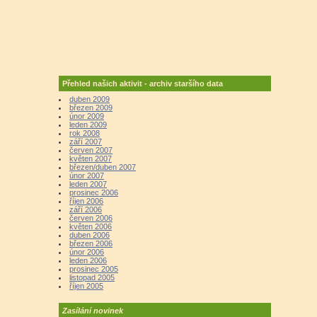
Přehled našich aktivit - archiv staršího data
duben 2009
březen 2009
únor 2009
leden 2009
rok 2008
září 2007
červen 2007
květen 2007
březen/duben 2007
únor 2007
leden 2007
prosinec 2006
říjen 2006
září 2006
červen 2006
květen 2006
duben 2006
březen 2006
únor 2006
leden 2006
prosinec 2005
listopad 2005
říjen 2005
Zasílání novinek