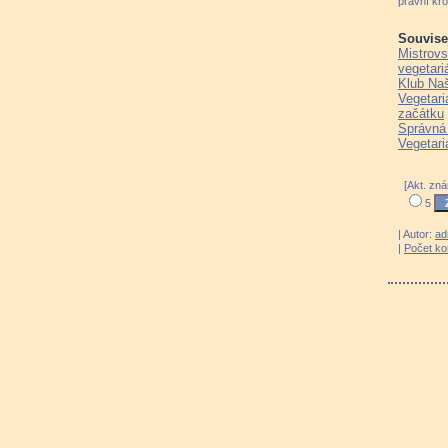
právní kro
Souvisej
Mistrovs
vegetari
Klub Naš
Vegetari
začátku
Správná 
Vegetari
[Akt. zn
5
| Autor:
ad
|
Počet k