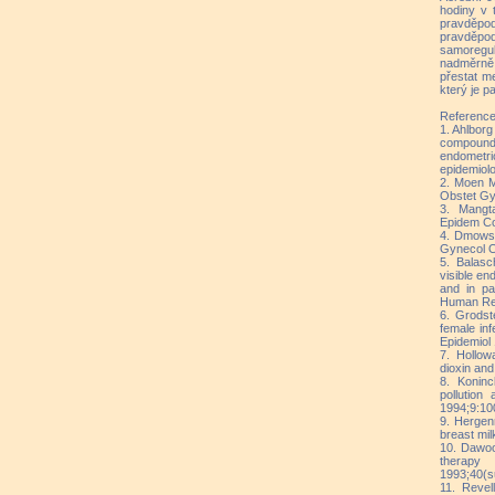
hodiny v 
pravděpo
pravděp
samoregu
nadměrně
přestat me
který je p
Reference
1. Ahlborg
compounds 
endomet
epidemiolo
2. Moen M
Obstet Gy
3. Mangt
Epidem Co
4. Dmowsk
Gynecol O
5. Balasc
visible en
and in pa
Human Rep
6. Grodst
female inf
Epidemiol
7. Hollow
dioxin an
8. Konin
pollution
1994;9:10
9. Hergen
breast mil
10. Dawoo
therapy
1993;40(s
11. Revel