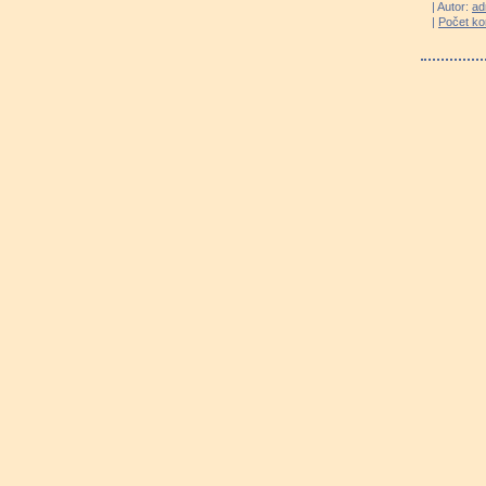
| Autor:
ad
|
Počet k