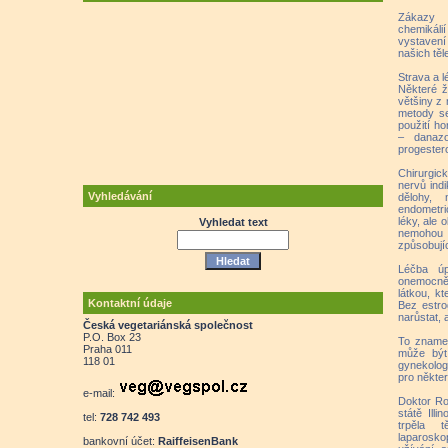
Zákazy 
chemikáli
vystavení 
našich těl
Strava a 
Některé ž
většiny z 
metody se 
použití ho
– danazo
progester
Chirurgic
nervů indi
Vyhledávání
dělohy, 
endometri
léky, ale
Vyhledat text
nemohou 
způsobují
Léčba úp
onemocněn
látkou, kt
Kontaktní údaje
Bez estr
narůstat,
Česká vegetariánská společnost
P.O. Box 23
To znamen
Praha 011
může být
118 01
gynekology
pro někte
e-mail:
Doktor Ro
státě Ill
tel:
728 742 493
trpěla 
laparosko
bankovní účet:
RaiffeisenBank