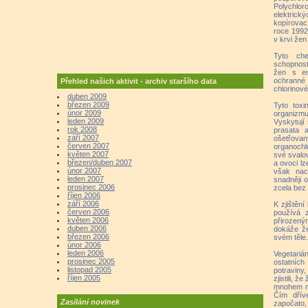
Polychlo
elektri
kopírovac
roce 1992
v krvi žen
Tyto che
schopnost
žen s en
ochranné 
Přehled našich aktivit - archiv staršího data
chlorinové
duben 2009
březen 2009
Tyto toxi
únor 2009
organizm
leden 2009
Vyskytují
rok 2008
prasata a
září 2007
ošetřovan
červen 2007
organochl
květen 2007
své svalo
březen/duben 2007
a ovoci lz
únor 2007
však nac
leden 2007
snadněji 
prosinec 2006
zcela bez 
říjen 2006
září 2006
K zjištěn
červen 2006
používá 
květen 2006
přirozený
duben 2006
dokáže že
březen 2006
svém těle.
únor 2006
leden 2006
Vegetariá
prosinec 2005
ostatních
listopad 2005
potraviny
říjen 2005
zjistili, 
mnohem ni
Čím dříve
Zasílání novinek
započato, 