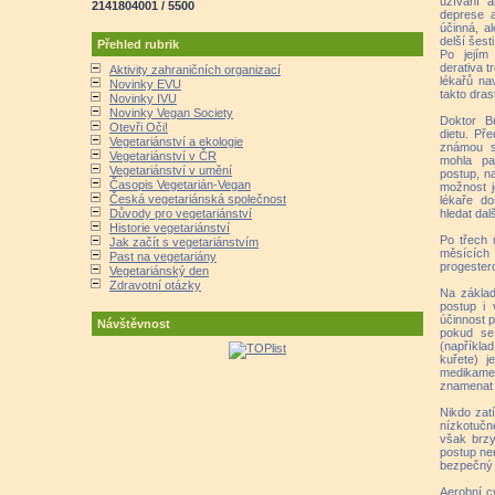
užívání a
2141804001 / 5500
deprese a
účinná, a
delší šest
Přehled rubrik
Po jejím 
derativa t
Aktivity zahraničních organizací
lékařů na
Novinky EVU
takto dras
Novinky IVU
Novinky Vegan Society
Doktor Bu
Otevři Oči!
dietu. Př
Vegetariánství a ekologie
známou s
Vegetariánství v ČR
mohla pac
Vegetariánství v umění
postup, na
Časopis Vegetarián-Vegan
možnost j
Česká vegetariánská společnost
lékaře do
hledat dal
Důvody pro vegetariánství
Historie vegetariánství
Po třech 
Jak začít s vegetariánstvím
měsících
Past na vegetariány
progester
Vegetariánský den
Zdravotní otázky
Na základ
postup i 
účinnost p
Návštěvnost
pokud se
(napříkl
kuřete) j
medikamen
znamenat 
Nikdo zatí
nízkotučn
však brzy
postup ne
bezpečný a
Aerobní cv