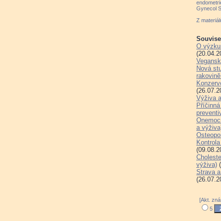
endometrio
Gynecol S
Z materiá
Souvisej
O výzku
(20.04.2
Veganská
Nová st
rakovině
Konzervo
(26.07.2
Výživa a 
Příčinná
preventi
Onemocn
a výživa
Osteopor
Kontrola
(09.08.2
Choleste
výživa)
(
Strava a
(26.07.2
[Akt. zn
5