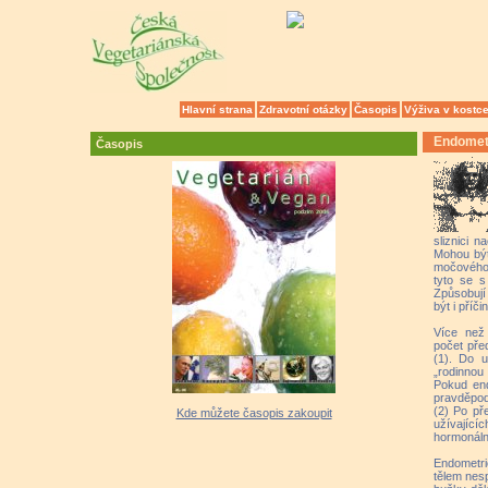
Hlavní strana
Zdravotní otázky
Časopis
Výživa v kostc
Endometr
Časopis
sliznici 
Mohou být
močového 
tyto se s
Způsobují 
být i příč
Více než 
počet pře
(1). Do u
„rodinnou 
Pokud end
pravděpod
(2) Po př
Kde můžete časopis zakoupit
užívající
hormonální
Endometri
tělem nes