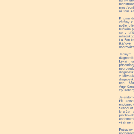
buňky děl
menstru
prostředni
až tam. A 
K tomu do
většiny z
pošle bíl
buňkám po
se v břiš
mikroskop
i u žen k
tkáňové
doprovázen
Jediným
diagnosti
Lékař mus
připomína
neproved
diagnosti
v Milwauk
diagnostik
není žád
Američan
způsobeny
Je endome
Při konz
endometr
School of
je u žen 
plechove
endometri
však není
Potraviny
podporo