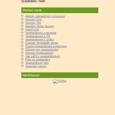
2141804001 / 5500
Přehled rubrik
Aktivity zahraničních organizací
Novinky EVU
Novinky IVU
Novinky Vegan Society
Otevři Oči!
Vegetariánství a ekologie
Vegetariánství v ČR
Vegetariánství v umění
Časopis Vegetarián-Vegan
Česká vegetariánská společnost
Důvody pro vegetariánství
Historie vegetariánství
Jak začít s vegetariánstvím
Past na vegetariány
Vegetariánský den
Zdravotní otázky
Návštěvnost