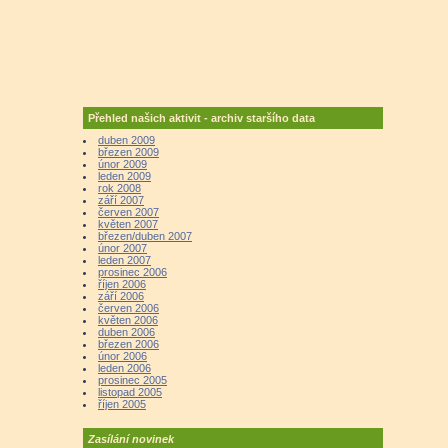
Přehled našich aktivit - archiv staršího data
duben 2009
březen 2009
únor 2009
leden 2009
rok 2008
září 2007
červen 2007
květen 2007
březen/duben 2007
únor 2007
leden 2007
prosinec 2006
říjen 2006
září 2006
červen 2006
květen 2006
duben 2006
březen 2006
únor 2006
leden 2006
prosinec 2005
listopad 2005
říjen 2005
Zasílání novinek