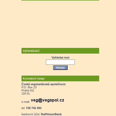
Vyhledávání
Vyhledat text
Kontaktní údaje
Česká vegetariánská společnost
P.O. Box 23
Praha 011
118 01
e-mail:
tel:
728 742 493
bankovní účet:
RaiffeisenBank