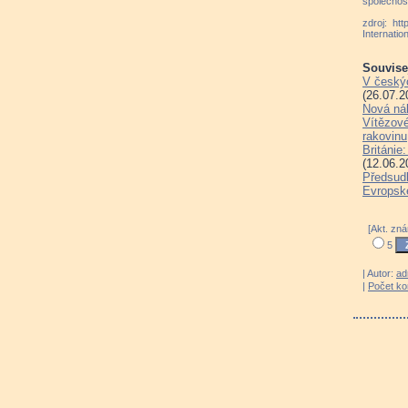
společnost
zdroj: ht
Internation
Souvisej
V český
(26.07.2
Nová ná
Vítězové
rakovinu
Británie
(12.06.2
Předsudk
Evropské
[Akt. zn
5
| Autor:
ad
|
Počet k