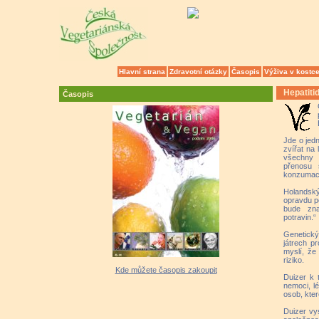
Hlavní strana
Zdravotní otázky
Časopis
Výživa v kostc
Hepatiti
Časopis
Jde o jed
zvířat na 
všechny 
přenosu 
konzumac
Holandsk
opravdu po
bude zna
potravin.“
Genetický 
játrech p
myslí, že
riziko.
Kde můžete časopis zakoupit
Duizer k 
nemoci, lé
osob, kter
Duizer vy