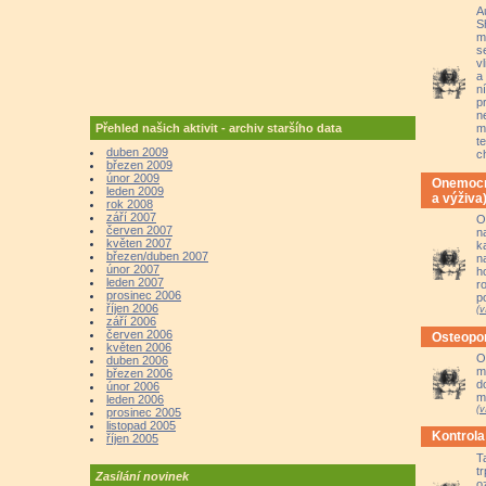
A
S
m
s
v
a
n
p
n
Přehled našich aktivit - archiv staršího data
m
t
duben 2009
c
březen 2009
únor 2009
Onemocně
leden 2009
a výživa
rok 2008
září 2007
O
červen 2007
n
květen 2007
k
březen/duben 2007
n
únor 2007
h
leden 2007
r
prosinec 2006
p
říjen 2006
(v
září 2006
červen 2006
Osteopor
květen 2006
O
duben 2006
m
březen 2006
d
únor 2006
m
leden 2006
(v
prosinec 2005
listopad 2005
Kontrola
říjen 2005
T
t
Zasílání novinek
o