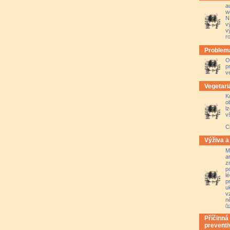
a
w
N
v
v
r
Problema
O
p
v
Vegetari
K
o
l
v
C
Výživa a 
M
a
z
p
l
p
u
v
n
(v
Příčinná
preventi