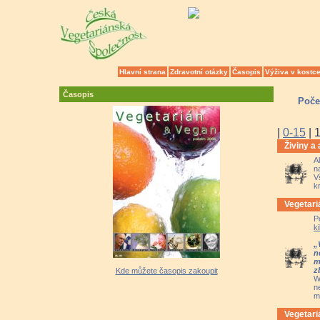
Hlavní strana
Zdravotní otázky
Časopis
Výživa v kostc
Časopis
Poče
|
0-15
|
Živiny a 
A
n
V
k
Vegetari
P
ki
„
n
m
z
Kde můžete časopis zakoupit
W
n
m
Vegetari