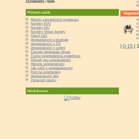
v
2141804001 / 5500
d
Přehled rubrik
Vegetariá
V
Aktivity zahraničních organizací
z
Novinky EVU
v
Novinky IVU
m
Novinky Vegan Society
N
Otevři Oči!
m
Vegetariánství a ekologie
Vegetariánství v ČR
|
0-15
|
Vegetariánství v umění
Časopis Vegetarián-Vegan
Česká vegetariánská společnost
Důvody pro vegetariánství
Historie vegetariánství
Jak začít s vegetariánstvím
Past na vegetariány
Vegetariánský den
Zdravotní otázky
Návštěvnost